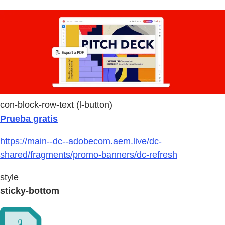
con-block-row-text (l-button)
Prueba gratis
https://main--dc--adobecom.aem.live/dc-
shared/fragments/promo-banners/dc-refresh
style
sticky-bottom