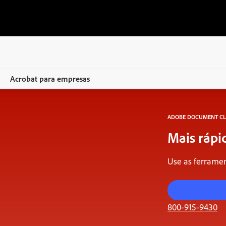
Acrobat para empresas
Visão geral
ADOBE DOCUMENT CL
Produtos
Mais rápid
Soluções
Use as ferramen
Recursos
Para administradores
800-915-9430
Compare os planos