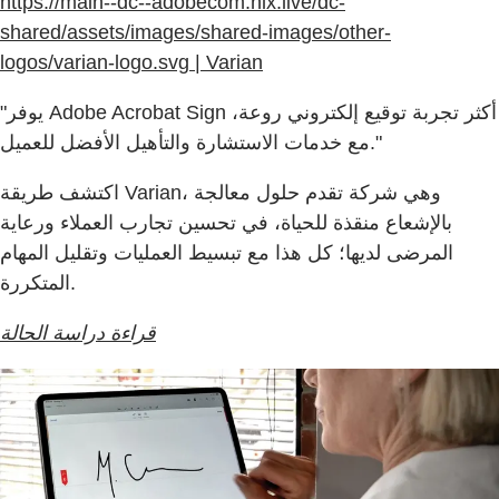
https://main--dc--adobecom.hlx.live/dc-
shared/assets/images/shared-images/other-
logos/varian-logo.svg | Varian
"يوفر Adobe Acrobat Sign أكثر تجربة توقيع إلكتروني روعة،
مع خدمات الاستشارة والتأهيل الأفضل للعميل."
اكتشف طريقة Varian، وهي شركة تقدم حلول معالجة
بالإشعاع منقذة للحياة، في تحسين تجارب العملاء ورعاية
المرضى لديها؛ كل هذا مع تبسيط العمليات وتقليل المهام
المتكررة.
قراءة دراسة الحالة