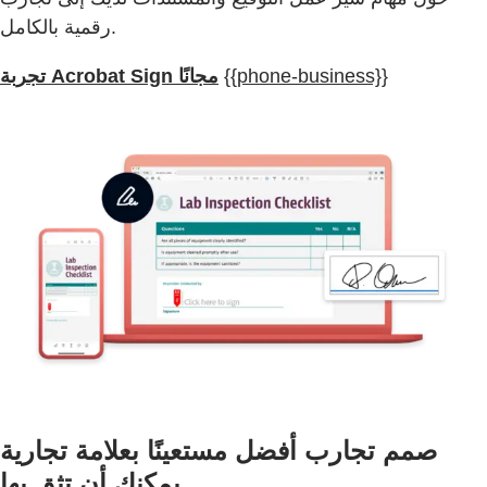
رقمية بالكامل.
{{phone-business}}
تجربة Acrobat Sign مجانًا
صمم تجارب أفضل مستعينًا بعلامة تجارية
يمكنك أن تثق بها.