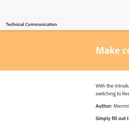
Technical Communication
Обзор
Make co
RoboHelp
Features
Buying guide
With the introd
Resources
switching to Re
Explore CCMS
Author:
Manmin
Купить
Simply fill out