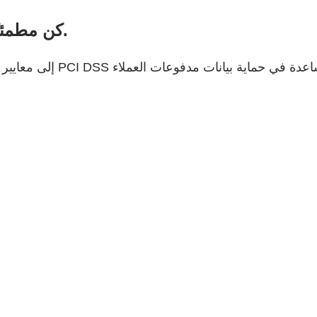
كن مطمئنًا، إننا نأخذ موضوعات الأمان على محمل الجد.