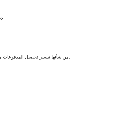
من خلال الدفع باستخدام Acrobat Sign، يستطيع العملاء تعبئة النماذج وتوقيعها والدفع على أي جهاز بكل سلاسة ودون فوضى.
، وهي خدمة PayPal من شأنها تيسير تحصيل المدفوعات من عملائك - مباشرةً عند قيامهم بتعبئة النماذج والتوقيع عليها.