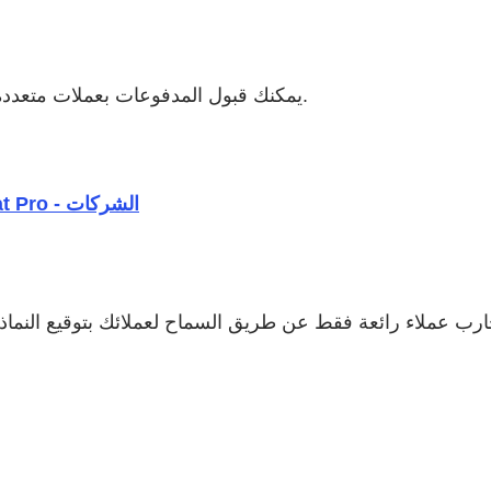
بصفتك تاجرًا في واحدة من 44 دولة مدعومة من Braintree، يمكنك قبول المدفوعات بعملات متعددة.
بدء نسخة تجريبية مجانية | بدء نسخة تجريبية مجانية - Acrobat Pro - الشركات