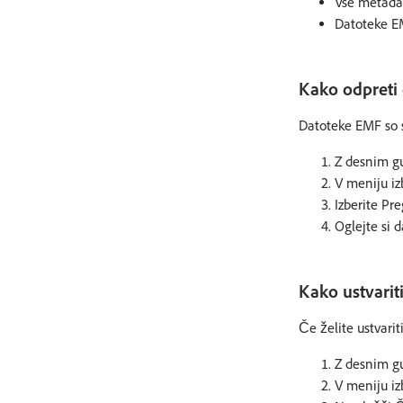
Vse metadat
Datoteke EM
Kako odpreti
Datoteke EMF so s
Z desnim g
V meniju iz
Izberite Pr
Oglejte si d
Kako ustvariti
Če želite ustvarit
Z desnim g
V meniju iz