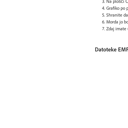
Na plošči Ča
Grafiko po p
Shranite da
Morda jo bo
Zdaj imate 
Datoteke EMF