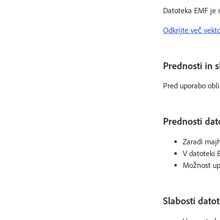
Datoteka EMF je m
Odkrijte več vekt
Prednosti in 
Pred uporabo obli
Prednosti dat
Zaradi majh
V datoteki 
Možnost upo
Slabosti dato