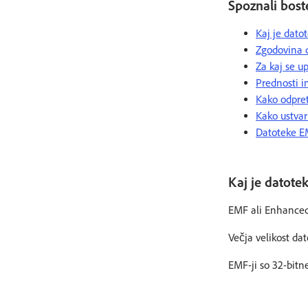
Spoznali bost
Kaj je dato
Zgodovina 
Za kaj se u
Prednosti i
Kako odpre
Kako ustvar
Datoteke E
Kaj je datot
EMF ali Enhanced 
Večja velikost da
EMF-ji so 32-bitne