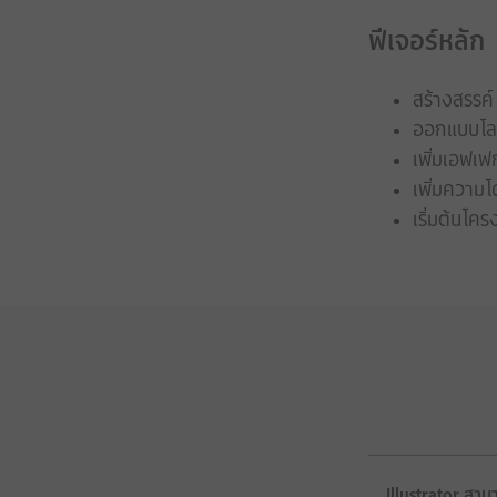
ฟีเจอร์หลัก
สร้างสรรค์
ออกแบบโลโ
เพิ่มเอฟเฟ
เพิ่มความโ
เริ่มต้นโ
Illustrator สาม