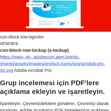
con-block-row-bgcolor
#F8F8F8
con-block-row-lockup (s-lockup)
https://main--dc--adobecom.aem.live/dc-
shared/assets/images/product-icons/svg/acrobat-pro-
40.svg
Adobe Acrobat Pro
Grup incelemesi için PDF'lere
açıklama ekleyin ve işaretleyin.
İşaretleyin. Çevrenizdekilere gönderin. Çevrimiçi olarak
inceleyin. Adobe Acrobat'ın PDF belgelerinize açıklama