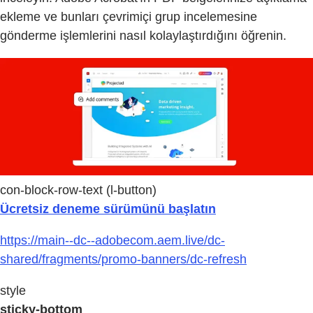
ekleme ve bunları çevrimiçi grup incelemesine
gönderme işlemlerini nasıl kolaylaştırdığını öğrenin.
con-block-row-text (l-button)
Ücretsiz deneme sürümünü başlatın
https://main--dc--adobecom.aem.live/dc-
shared/fragments/promo-banners/dc-refresh
style
sticky-bottom