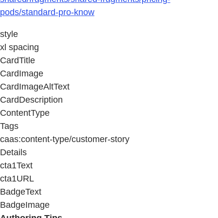
pods/standard-pro-know
style
xl spacing
CardTitle
CardImage
CardImageAltText
CardDescription
ContentType
Tags
caas:content-type/customer-story
Details
cta1Text
cta1URL
BadgeText
BadgeImage
Authoring Tips