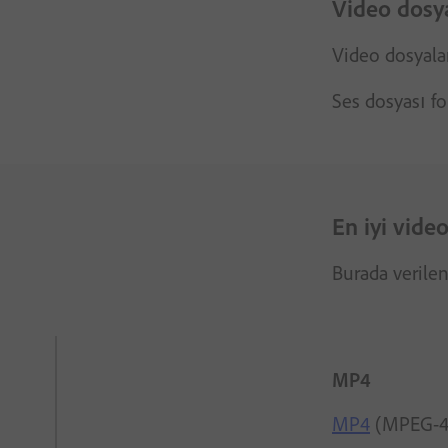
Video dosyas
Video dosyalar
Ses dosyası fo
En iyi vide
Burada verilen
MP4
MP4
(MPEG-4 P