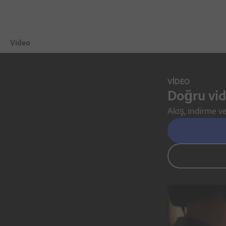
Video
Genel Bakış
VİDEO
Doğru vid
Vitrin
Akış, indirme ve
Video İpuçları
Ücretsiz Deneme Sürümü
Plan seçin