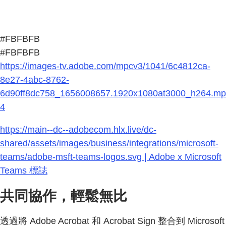
#FBFBFB
#FBFBFB
https://images-tv.adobe.com/mpcv3/1041/6c4812ca-
8e27-4abc-8762-
6d90ff8dc758_1656008657.1920x1080at3000_h264.mp
4
https://main--dc--adobecom.hlx.live/dc-
shared/assets/images/business/integrations/microsoft-
teams/adobe-msft-teams-logos.svg | Adobe x Microsoft
Teams 標誌
共同協作，輕鬆無比
透過將 Adobe Acrobat 和 Acrobat Sign 整合到 Microsoft