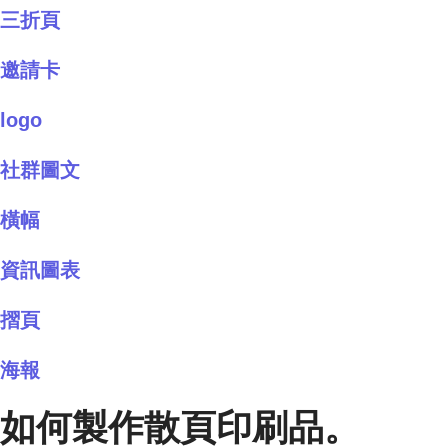
三折頁
邀請卡
logo
社群圖文
橫幅
資訊圖表
摺頁
海報
如何製作散頁印刷品。