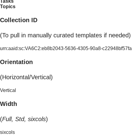
Tasks
Topics
Collection ID
(To pull in manually curated templates if needed)
urn:aaid:sc:VA6C2:eb8b2043-5636-4305-90a8-c22948bf57fa
Orientation
(Horizontal/Vertical)
Vertical
Width
(
Full, Std, sixcols
)
sixcols