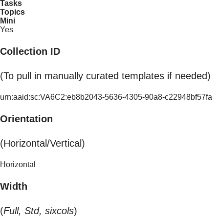
Tasks
Topics
Mini
Yes
Collection ID
(To pull in manually curated templates if needed)
urn:aaid:sc:VA6C2:eb8b2043-5636-4305-90a8-c22948bf57fa
Orientation
(Horizontal/Vertical)
Horizontal
Width
(
Full, Std, sixcols
)