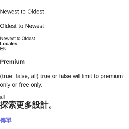
Newest to Oldest
Oldest to Newest
Newest to Oldest
Locales
EN
Premium
(true, false, all) true or false will limit to premium
only or free only.
all
探索更多設計。
傳單