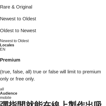
Rare & Original
Newest to Oldest
Oldest to Newest
Newest to Oldest
Locales
EN
Premium
(true, false, all) true or false will limit to premium
only or free only.
all
Audience
mobile
彈指間就能在線上製作出吸