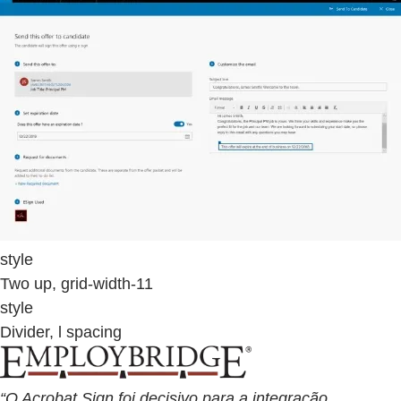
style
Two up, grid-width-11
style
Divider, l spacing
“O Acrobat Sign foi decisivo para a integração,