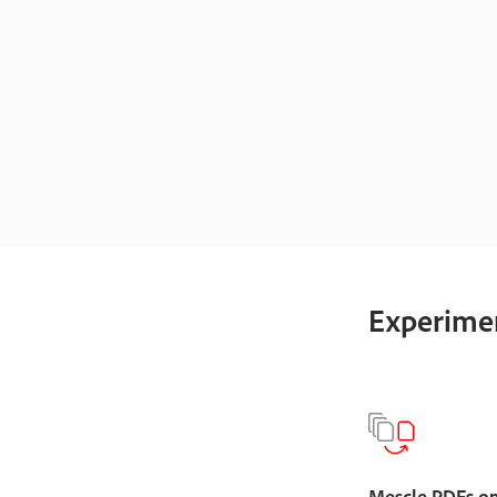
Experimen
Mescle PDFs on