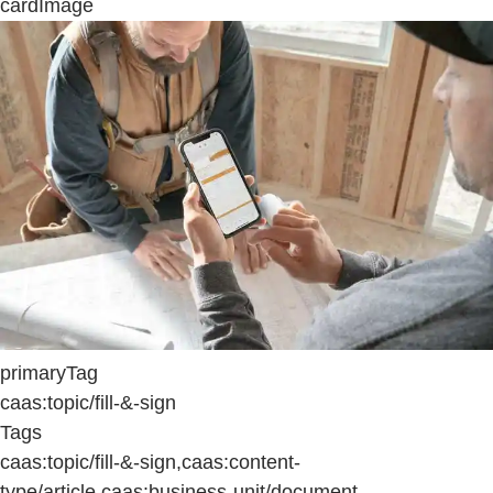
cardImage
primaryTag
caas:topic/fill-&-sign
Tags
caas:topic/fill-&-sign,caas:content-
type/article,caas:business-unit/document-