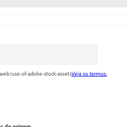
/web/use-of-adobe-stock-assets
Veja os termos.
s de origem