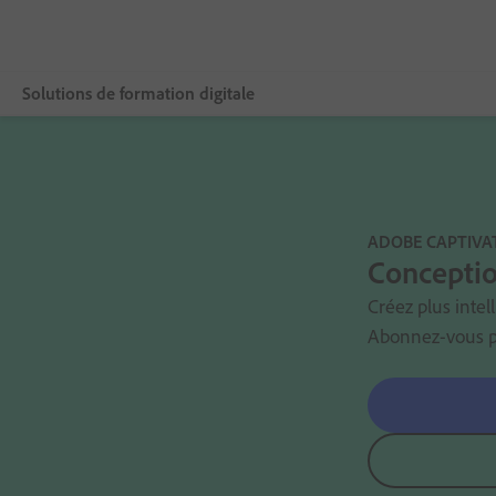
Solutions de formation digitale
Vue d’ensemble
Adobe Captivate
ADOBE CAPTIVA
Fonctionnalités
Conceptio
Créez plus intel
S’abonner
Abonnez-vous 
Formation et support
Contacter le service commercial
Vous avez besoin d’un système LMS ?