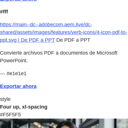
#fff
https://main--dc--adobecom.aem.live/dc-
shared/assets/images/features/verb-icons/4-icon-pdf-to-
ppt.svg | De PDF a PPT
De PDF a PPT
Convierte archivos PDF a documentos de Microsoft
PowerPoint.
--- #e1e1e1
Exportar ahora
style
Four up, xl-spacing
#F5F5F5