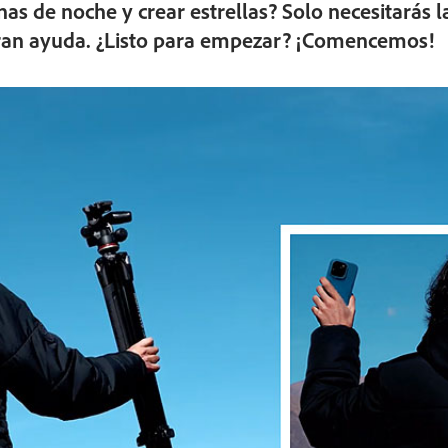
nas de noche y crear estrellas? Solo necesitarás la 
 gran ayuda. ¿Listo para empezar? ¡Comencemos!