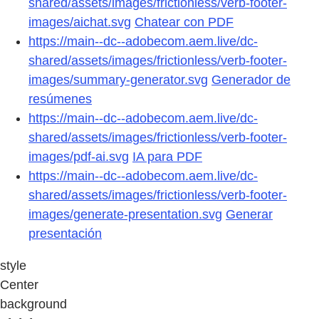
shared/assets/images/frictionless/verb-footer-
images/aichat.svg
Chatear con PDF
https://main--dc--adobecom.aem.live/dc-
shared/assets/images/frictionless/verb-footer-
images/summary-generator.svg
Generador de
resúmenes
https://main--dc--adobecom.aem.live/dc-
shared/assets/images/frictionless/verb-footer-
images/pdf-ai.svg
IA para PDF
https://main--dc--adobecom.aem.live/dc-
shared/assets/images/frictionless/verb-footer-
images/generate-presentation.svg
Generar
presentación
style
Center
background