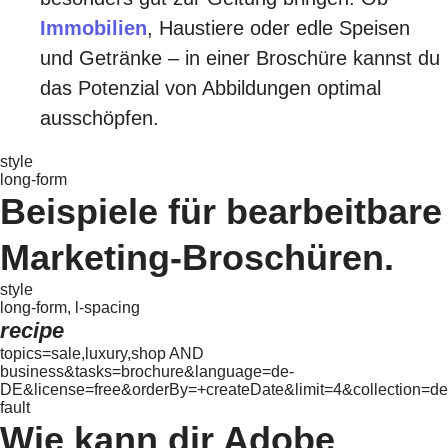
Immobilien
, Haustiere oder edle Speisen
und Getränke – in einer Broschüre kannst du
das Potenzial von Abbildungen optimal
ausschöpfen.
style
long-form
Beispiele für bearbeitbare
Marketing-Broschüren.
style
long-form, l-spacing
recipe
topics=sale,luxury,shop AND
business&tasks=brochure&language=de-
DE&license=free&orderBy=+createDate&limit=4&collection=de
fault
Wie kann dir Adobe