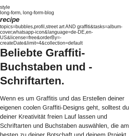
style
long-form, long-form-blog
recipe
topics=bubbles,profil,street art AND graffiti&tasks=album-
cover,whatsapp-icon&language=de-DE,en-
US&license=free&orderBy=-
createDate&limit=4&collection=default
Beliebte Graffiti-
Buchstaben und -
Schriftarten.
Wenn es um Graffitis und das Erstellen deiner
eigenen coolen Graffiti-Designs geht, solltest du
deiner Kreativität freien Lauf lassen und
Schriftarten und Buchstaben auswählen, die am
besten zu deiner Botschaft und deinem Projekt