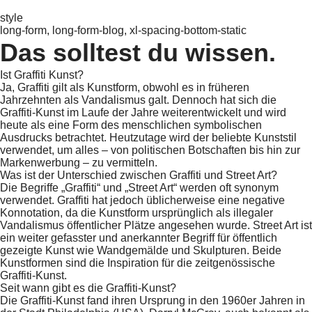
style
long-form, long-form-blog, xl-spacing-bottom-static
Das solltest du wissen.
Ist Graffiti Kunst?
Ja, Graffiti gilt als Kunstform, obwohl es in früheren
Jahrzehnten als Vandalismus galt. Dennoch hat sich die
Graffiti-Kunst im Laufe der Jahre weiterentwickelt und wird
heute als eine Form des menschlichen symbolischen
Ausdrucks betrachtet. Heutzutage wird der beliebte Kunststil
verwendet, um alles – von politischen Botschaften bis hin zur
Markenwerbung – zu vermitteln.
Was ist der Unterschied zwischen Graffiti und Street Art?
Die Begriffe „Graffiti“ und „Street Art“ werden oft synonym
verwendet. Graffiti hat jedoch üblicherweise eine negative
Konnotation, da die Kunstform ursprünglich als illegaler
Vandalismus öffentlicher Plätze angesehen wurde. Street Art ist
ein weiter gefasster und anerkannter Begriff für öffentlich
gezeigte Kunst wie Wandgemälde und Skulpturen. Beide
Kunstformen sind die Inspiration für die zeitgenössische
Graffiti-Kunst.
Seit wann gibt es die Graffiti-Kunst?
Die Graffiti-Kunst fand ihren Ursprung in den 1960er Jahren in