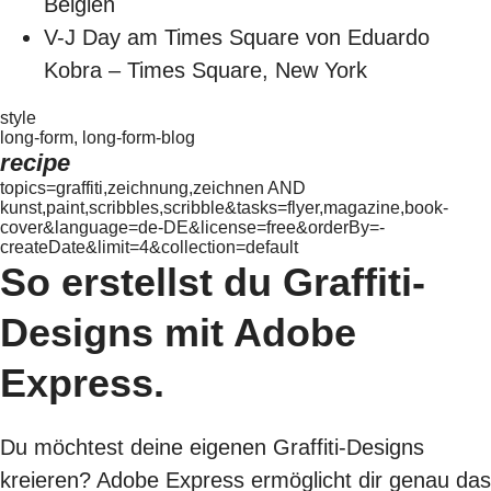
Belgien
V-J Day am Times Square von Eduardo
Kobra – Times Square, New York
style
long-form, long-form-blog
recipe
topics=graffiti,zeichnung,zeichnen AND
kunst,paint,scribbles,scribble&tasks=flyer,magazine,book-
cover&language=de-DE&license=free&orderBy=-
createDate&limit=4&collection=default
So erstellst du Graffiti-
Designs mit Adobe
Express.
Du möchtest deine eigenen Graffiti-Designs
kreieren? Adobe Express ermöglicht dir genau das