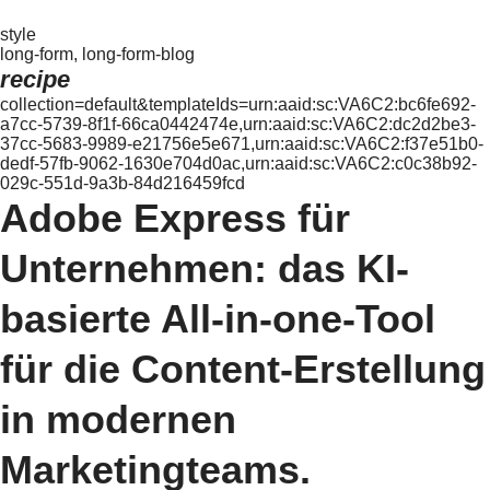
style
long-form, long-form-blog
recipe
collection=default&templateIds=urn:aaid:sc:VA6C2:bc6fe692-
a7cc-5739-8f1f-66ca0442474e,urn:aaid:sc:VA6C2:dc2d2be3-
37cc-5683-9989-e21756e5e671,urn:aaid:sc:VA6C2:f37e51b0-
dedf-57fb-9062-1630e704d0ac,urn:aaid:sc:VA6C2:c0c38b92-
029c-551d-9a3b-84d216459fcd
Adobe Express für
Unternehmen: das KI-
basierte All-in-one-Tool
für die Content-Erstellung
in modernen
Marketingteams.