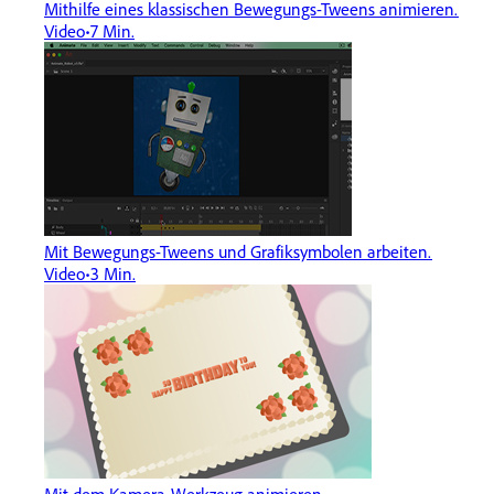
Mithilfe eines klassischen Bewegungs-Tweens animieren.
Video
7 Min.
Mit Bewegungs-Tweens und Grafiksymbolen arbeiten.
Video
3 Min.
Mit dem Kamera-Werkzeug animieren.