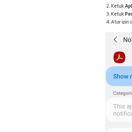
Ketuk
Apl
Ketuk
Pe
Atur izin