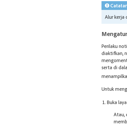
Catata
Alur kerj
Mengatur 
Perilaku not
diaktifkan, 
mengomentar
serta di dal
menampilkan
Untuk mengu
Buka laya
Atau, 
membu