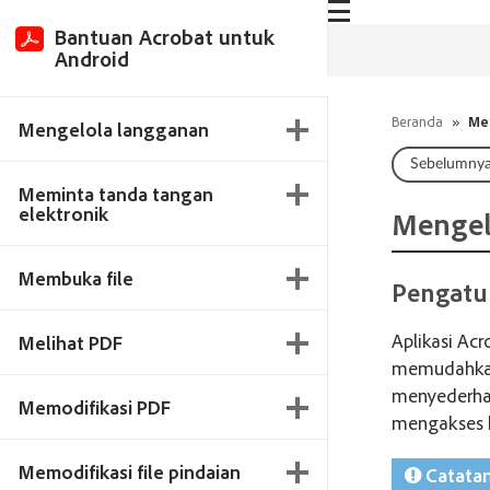
Bantuan Acrobat untuk
Android
Beranda
»
Me
Mengelola langganan
Sebelumny
Meminta tanda tangan
elektronik
Mengel
Membuka file
Pengatu
Aplikasi Ac
Melihat PDF
memudahkan
menyederhan
Memodifikasi PDF
mengakses 
Memodifikasi file pindaian
Catata