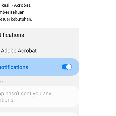
ikasi > Acrobat
.
mberitahuan
.
 sesuai kebutuhan.