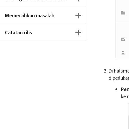
Memecahkan masalah
Catatan rilis
Di halaman
diperluka
Pen
ke 