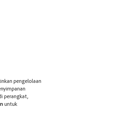
zinkan pengelolaan
penyimpanan
i perangkat,
an
untuk