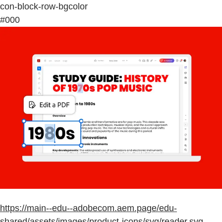
con-block-row-bgcolor
#000
https://main--edu--adobecom.aem.page/edu-
shared/assets/images/product-icons/svg/reader.svg