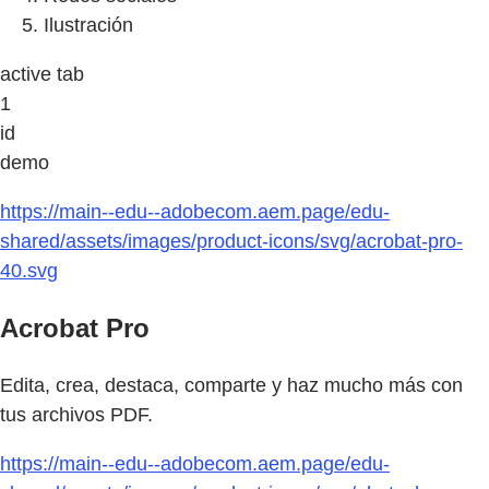
Ilustración
active tab
1
id
demo
https://main--edu--adobecom.aem.page/edu-
shared/assets/images/product-icons/svg/acrobat-pro-
40.svg
Acrobat Pro
Edita, crea, destaca, comparte y haz mucho más con
tus archivos PDF.
https://main--edu--adobecom.aem.page/edu-