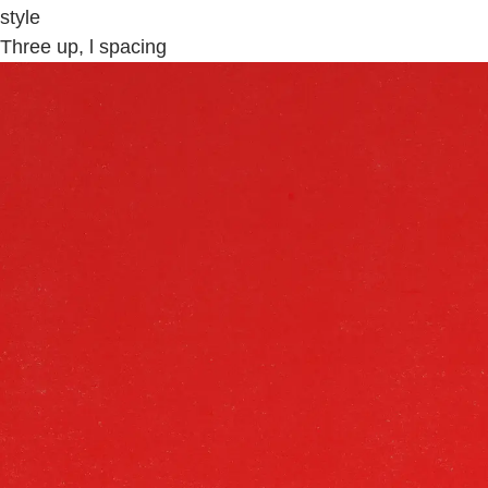
style
Three up, l spacing