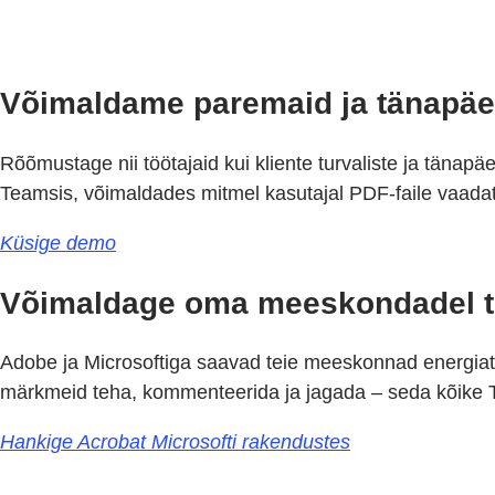
Võimaldame paremaid ja tänapäe
Rõõmustage nii töötajaid kui kliente turvaliste ja täna
Teamsis, võimaldades mitmel kasutajal PDF-faile vaadat
Küsige demo
Võimaldage oma meeskondadel te
Adobe ja Microsoftiga saavad teie meeskonnad energiat j
märkmeid teha, kommenteerida ja jagada – seda kõike 
Hankige Acrobat Microsofti rakendustes