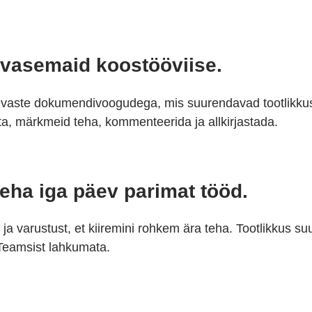
vasemaid koostööviise.
päevaste dokumendivoogudega, mis suurendavad tootlikkus
a, märkmeid teha, kommenteerida ja allkirjastada.
ha iga päev parimat tööd.
a varustust, et kiiremini rohkem ära teha. Tootlikkus s
Teamsist lahkumata.