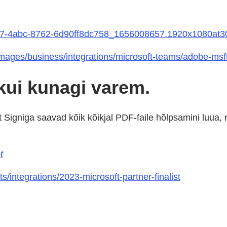
e27-4abc-8762-6d90ff8dc758_1656008657.1920x1080at
images/business/integrations/microsoft-teams/adobe-msf
kui kunagi varem.
t Signiga saavad kõik kõikjal PDF-faile hõlpsamini luua,
t
/integrations/2023-microsoft-partner-finalist