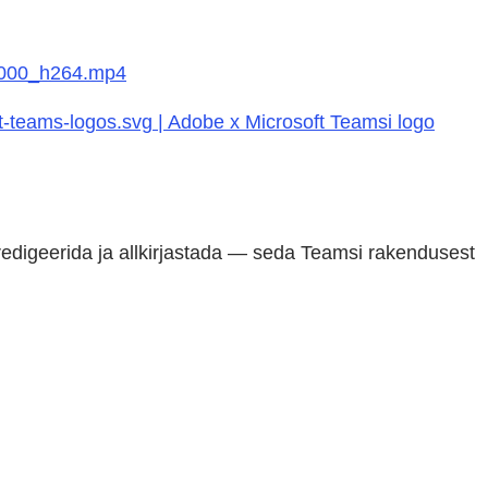
3000_h264.mp4
t-teams-logos.svg | Adobe x Microsoft Teamsi logo
 redigeerida ja allkirjastada — seda Teamsi rakendusest