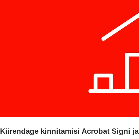
Kiirendage kinnitamisi Acrobat Signi ja 