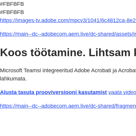
#FBFBFB
#FBFBFB
https://images-tv.adobe.com/mpcv3/1041/6c4812ca-8
https://main--dc--adobecom.aem.live/dc-shared/assets/
Koos töötamine. Lihtsam 
Microsoft Teamsi integreeritud Adobe Acrobati ja Acroba
lahkumata.
Alusta tasuta prooviversiooni kasutamist
vaata video
https://main--dc--adobecom.aem.live/dc-shared/fragments