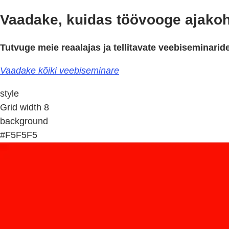
Vaadake, kuidas töövooge ajako
Tutvuge meie reaalajas ja tellitavate veebiseminari
Vaadake kõiki veebiseminare
style
Grid width 8
background
#F5F5F5