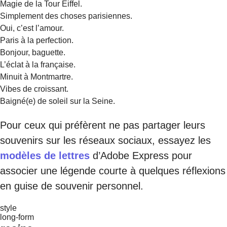
Magie de la Tour Eiffel.
Simplement des choses parisiennes.
Oui, c’est l’amour.
Paris à la perfection.
Bonjour, baguette.
L’éclat à la française.
Minuit à Montmartre.
Vibes de croissant.
Baigné(e) de soleil sur la Seine.
Pour ceux qui préfèrent ne pas partager leurs
souvenirs sur les réseaux sociaux, essayez les
modèles de lettres
d’Adobe Express pour
associer une légende courte à quelques réflexions
en guise de souvenir personnel.
style
long-form