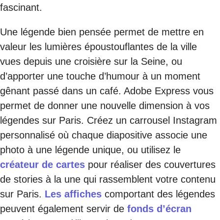
fascinant.
Une légende bien pensée permet de mettre en
valeur les lumières époustouflantes de la ville
vues depuis une croisière sur la Seine, ou
d’apporter une touche d’humour à un moment
gênant passé dans un café. Adobe Express vous
permet de donner une nouvelle dimension à vos
légendes sur Paris. Créez un carrousel Instagram
personnalisé où chaque diapositive associe une
photo à une légende unique, ou utilisez le
créateur de cartes
pour réaliser des couvertures
de stories à la une qui rassemblent votre contenu
sur Paris.
Les affiches
comportant des légendes
peuvent également servir de
fonds d’écran