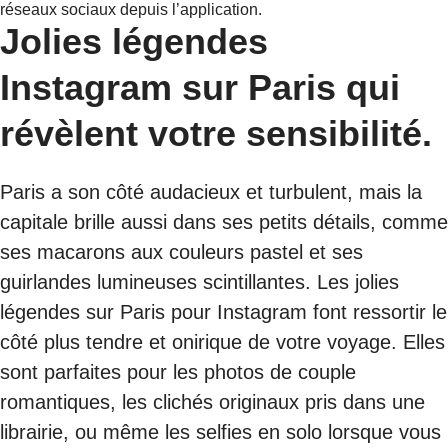
réseaux sociaux depuis l’application.
Jolies légendes
Instagram sur Paris qui
révèlent votre sensibilité.
Paris a son côté audacieux et turbulent, mais la
capitale brille aussi dans ses petits détails, comme
ses macarons aux couleurs pastel et ses
guirlandes lumineuses scintillantes. Les jolies
légendes sur Paris pour Instagram font ressortir le
côté plus tendre et onirique de votre voyage. Elles
sont parfaites pour les photos de couple
romantiques, les clichés originaux pris dans une
librairie, ou même les selfies en solo lorsque vous