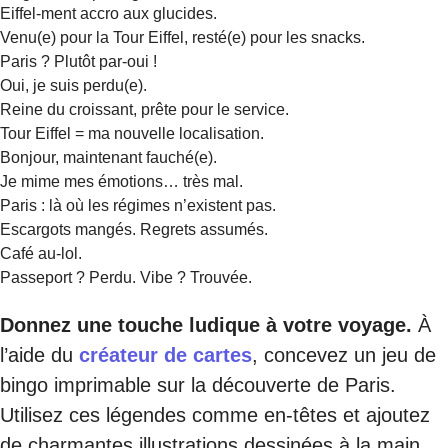
Eiffel-ment accro aux glucides.
Venu(e) pour la Tour Eiffel, resté(e) pour les snacks.
Paris ? Plutôt par‑oui !
Oui, je suis perdu(e).
Reine du croissant, prête pour le service.
Tour Eiffel = ma nouvelle localisation.
Bonjour, maintenant fauché(e).
Je mime mes émotions… très mal.
Paris : là où les régimes n’existent pas.
Escargots mangés. Regrets assumés.
Café au-lol.
Passeport ? Perdu. Vibe ? Trouvée.
Donnez une touche ludique à votre voyage.
À
l’aide du
créateur de cartes
, concevez un jeu de
bingo imprimable sur la découverte de Paris.
Utilisez ces légendes comme en-têtes et ajoutez
de charmantes illustrations dessinées à la main.