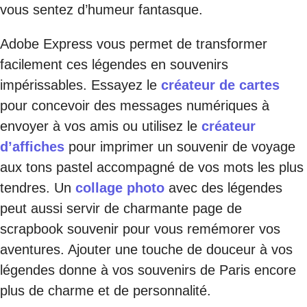
vous sentez d’humeur fantasque.
Adobe Express vous permet de transformer
facilement ces légendes en souvenirs
impérissables. Essayez le
créateur de cartes
pour concevoir des messages numériques à
envoyer à vos amis ou utilisez le
créateur
d’affiches
pour imprimer un souvenir de voyage
aux tons pastel accompagné de vos mots les plus
tendres. Un
collage photo
avec des légendes
peut aussi servir de charmante page de
scrapbook souvenir pour vous remémorer vos
aventures. Ajouter une touche de douceur à vos
légendes donne à vos souvenirs de Paris encore
plus de charme et de personnalité.