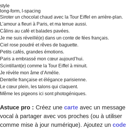
style
long-form, l-spacing
Siroter un chocolat chaud avec la Tour Eiffel en arrière‑plan.
L’amour a fleuri à Paris, et ma tenue aussi.
Câlins au café et balades pavées.
Je me suis réveillé(e) dans un conte de fées français.
Ciel rose poudré et rêves de baguette.
Petits cafés, grandes émotions.
Paris a embrassé mon cœur aujourd’hui.
Scintillant(e) comme la Tour Eiffel à minuit.
Je révèle mon âme d’Amélie.
Dentelle française et élégance parisienne.
Le cœur plein, les talons qui claquent.
Même les pigeons ici sont photogéniques.
Astuce pro :
Créez une
carte
avec un message
vocal à partager avec vos proches (ou à utiliser
comme mise à jour numérique). Ajoutez un
code