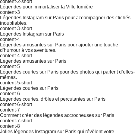
content-2-short
Légendes pour immortaliser la Ville lumière
content-3
Légendes Instagram sur Paris pour accompagner des clichés
inoubliables.
content-3-short
Légendes Instagram sur Paris
content-4
Légendes amusantes sur Paris pour ajouter une touche
d’humour à vos aventures.
content-4-short
Légendes amusantes sur Paris
content-5
Légendes courtes sur Paris pour des photos qui parlent d’elles-
mêmes.
content-5-short
Légendes courtes sur Paris
content-6
Légendes courtes, drôles et percutantes sur Paris
content-6-short
content-7
Comment créer des légendes accrocheuses sur Paris
content-7-short
content-8
Jolies légendes Instagram sur Paris qui révèlent votre