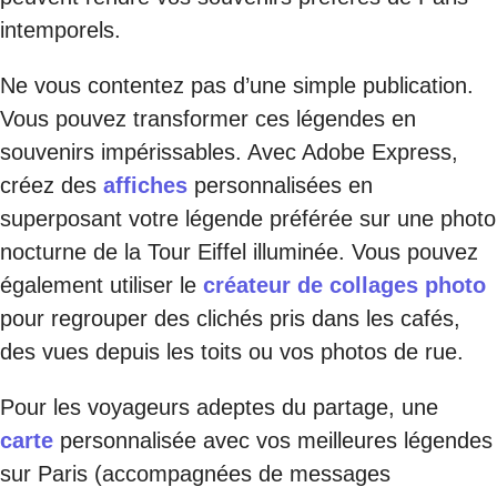
intemporels.
Ne vous contentez pas d’une simple publication.
Vous pouvez transformer ces légendes en
souvenirs impérissables. Avec Adobe Express,
créez des
affiches
personnalisées en
superposant votre légende préférée sur une photo
nocturne de la Tour Eiffel illuminée. Vous pouvez
également utiliser le
créateur de collages photo
pour regrouper des clichés pris dans les cafés,
des vues depuis les toits ou vos photos de rue.
Pour les voyageurs adeptes du partage, une
carte
personnalisée avec vos meilleures légendes
sur Paris (accompagnées de messages