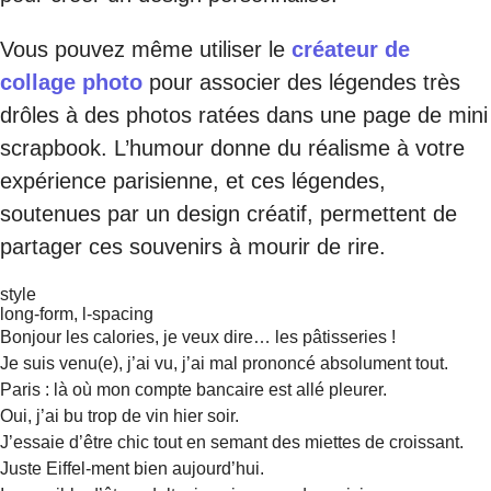
Vous pouvez même utiliser le
créateur de
collage photo
pour associer des légendes très
drôles à des photos ratées dans une page de mini
scrapbook. L’humour donne du réalisme à votre
expérience parisienne, et ces légendes,
soutenues par un design créatif, permettent de
partager ces souvenirs à mourir de rire.
style
long-form, l-spacing
Bonjour les calories, je veux dire… les pâtisseries !
Je suis venu(e), j’ai vu, j’ai mal prononcé absolument tout.
Paris : là où mon compte bancaire est allé pleurer.
Oui, j’ai bu trop de vin hier soir.
J’essaie d’être chic tout en semant des miettes de croissant.
Juste Eiffel-ment bien aujourd’hui.