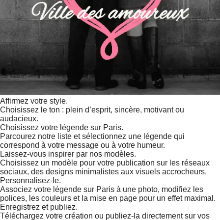
Affirmez votre style.
Choisissez le ton : plein d’esprit, sincère, motivant ou
audacieux.
Choisissez votre légende sur Paris.
Parcourez notre liste et sélectionnez une légende qui
correspond à votre message ou à votre humeur.
Laissez-vous inspirer par nos modèles.
Choisissez un modèle pour votre publication sur les réseaux
sociaux, des designs minimalistes aux visuels accrocheurs.
Personnalisez-le.
Associez votre légende sur Paris à une photo, modifiez les
polices, les couleurs et la mise en page pour un effet maximal.
Enregistrez et publiez.
Téléchargez votre création ou publiez-la directement sur vos