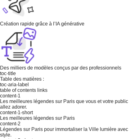
Création rapide grâce à l’IA générative
Des milliers de modèles conçus par des professionnels
toc-title
Table des matières :
toc-aria-label
table of contents links
content-1
Les meilleures légendes sur Paris que vous et votre public
allez adorer.
content-1-short
Les meilleures légendes sur Paris
content-2
Légendes sur Paris pour immortaliser la Ville lumière avec
style.