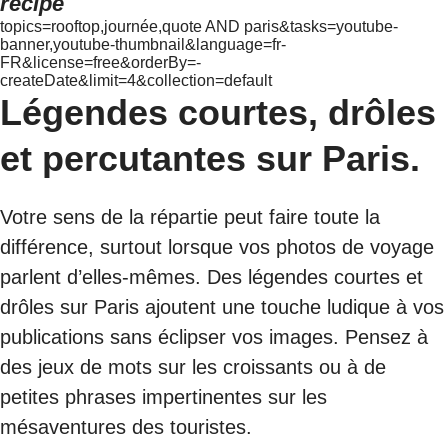
recipe
topics=rooftop,journée,quote AND paris&tasks=youtube-
banner,youtube-thumbnail&language=fr-
FR&license=free&orderBy=-
createDate&limit=4&collection=default
Légendes courtes, drôles
et percutantes sur Paris.
Votre sens de la répartie peut faire toute la
différence, surtout lorsque vos photos de voyage
parlent d’elles-mêmes. Des légendes courtes et
drôles sur Paris ajoutent une touche ludique à vos
publications sans éclipser vos images. Pensez à
des jeux de mots sur les croissants ou à de
petites phrases impertinentes sur les
mésaventures des touristes.