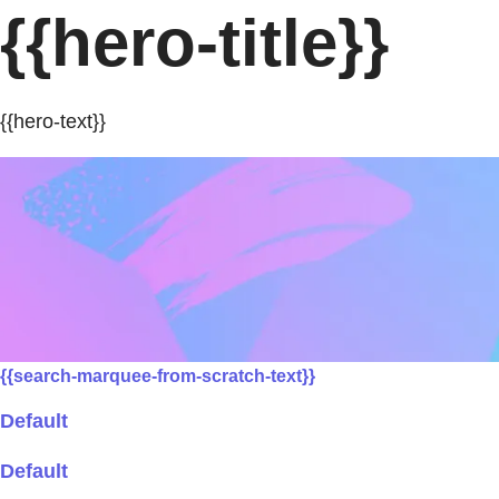
{{hero-title}}
{{hero-text}}
{{search-marquee-from-scratch-text}}
Default
Default