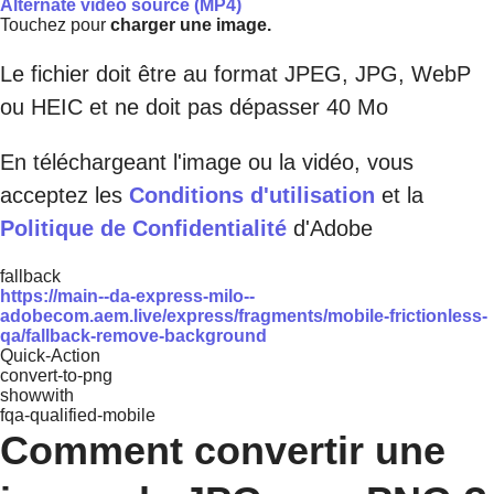
Alternate video source (MP4)
Touchez pour
charger une image.
Le fichier doit être au format JPEG, JPG, WebP
ou HEIC et ne doit pas dépasser 40 Mo
En téléchargeant l'image ou la vidéo, vous
acceptez les
Conditions d'utilisation
et la
Politique de Confidentialité
d'Adobe
fallback
https://main--da-express-milo--
adobecom.aem.live/express/fragments/mobile-frictionless-
qa/fallback-remove-background
Quick-Action
convert-to-png
showwith
fqa-qualified-mobile
Comment convertir une