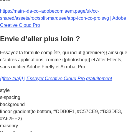
https://main--da-cc--adobecom.aem.page/uk/cc-
shared/assets/roc/split-marquee/app-icon-cc-pro.svg | Adobe
Creative Cloud Pro
Envie d’aller plus loin ?
Essayez la formule complète, qui inclut {{premiere}} ainsi que
d’autres applications, comme {{photoshop}} et After Effects,
sans oublier Adobe Firefly et Acrobat Pro.
{{free-trial}} | Essayer Creative Cloud Pro gratuitement
style
s-spacing
background
linear-gradient(to bottom, #DDB0F1, #C57CE9, #B33DE3,
#A62EE2)
masonry