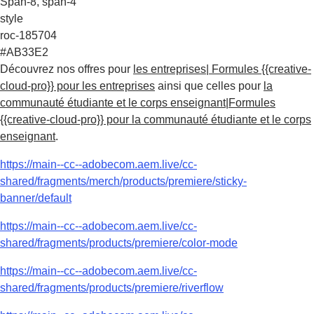
Span-8, span-4
style
roc-185704
#AB33E2
Découvrez nos offres pour
les entreprises| Formules {{creative-
cloud-pro}} pour les entreprises
ainsi que celles pour
la
communauté étudiante et le corps enseignant|Formules
{{creative-cloud-pro}} pour la communauté étudiante et le corps
enseignant
.
https://main--cc--adobecom.aem.live/cc-
shared/fragments/merch/products/premiere/sticky-
banner/default
https://main--cc--adobecom.aem.live/cc-
shared/fragments/products/premiere/color-mode
https://main--cc--adobecom.aem.live/cc-
shared/fragments/products/premiere/riverflow