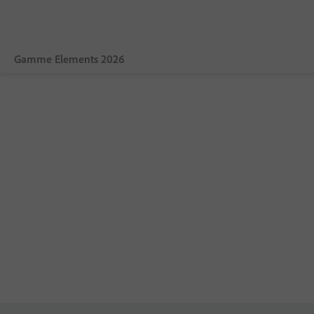
Gamme Elements 2026
Vue d’ensemble
Photoshop Elements 2026
Premiere Elements 2026
Photoshop Elements & Premiere Elements 2026