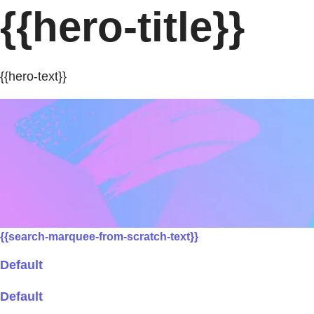
{{hero-title}}
{{hero-text}}
{{search-marquee-from-scratch-text}}
Default
Default