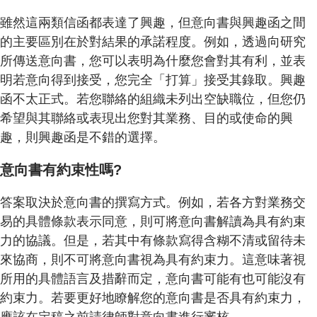
雖然這兩類信函都表達了興趣，但意向書與興趣函之間
的主要區別在於對結果的承諾程度。例如，透過向研究
所傳送意向書，您可以表明為什麼您會對其有利，並表
明若意向得到接受，您完全「打算」接受其錄取。興趣
函不太正式。若您聯絡的組織未列出空缺職位，但您仍
希望與其聯絡或表現出您對其業務、目的或使命的興
趣，則興趣函是不錯的選擇。
意向書有約束性嗎?
答案取決於意向書的撰寫方式。例如，若各方對業務交
易的具體條款表示同意，則可將意向書解讀為具有約束
力的協議。但是，若其中有條款寫得含糊不清或留待未
來協商，則不可將意向書視為具有約束力。這意味著視
所用的具體語言及措辭而定，意向書可能有也可能沒有
約束力。若要更好地瞭解您的意向書是否具有約束力，
應該在定稿之前請律師對意向書進行審核。