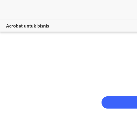
Acrobat untuk bisnis
Selengkapnya
Produk
Solusi
Sumber Daya
Untuk admin
Bandingkan paket
Hubungi Bagian Penjualan