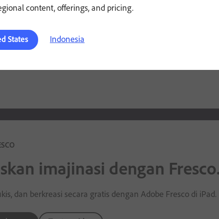
regional content, offerings, and pricing.
 lebih lanjut
Indonesia
ed States
ESCO
skan imajinasi dengan Fresco
kis, dan berkreasi secara gratis dengan Adobe Fresco di iPad