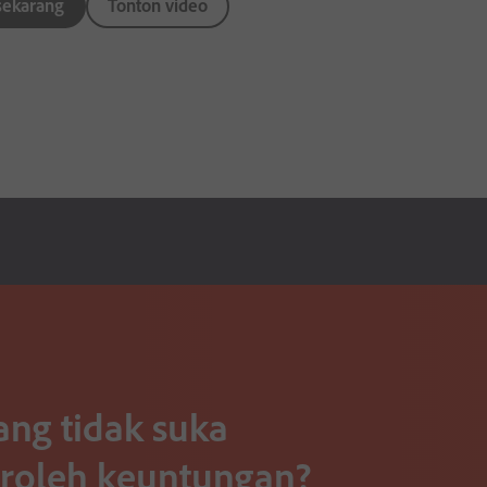
sekarang
Tonton video
ang tidak suka
oleh keuntungan?