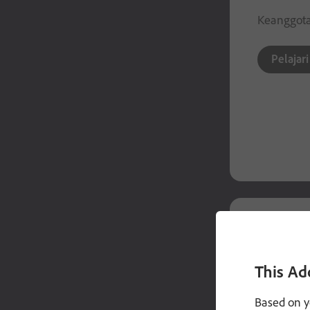
Keanggotaa
Pelajari
ADOBE FO
Anda 
This Ad
Kenali be
Based on y