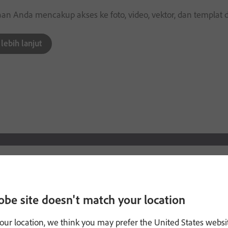
n Anda mencakup akses ke foto, video, vektor, dan templat di
 lebih lanjut
NTS
pasti punya font favorit.
obe site doesn't match your location
ragam font terbaru. Ini semua adalah bagian dari keanggotaa
our location, we think you may prefer the United States websi