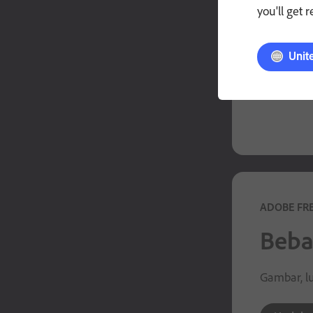
you'll get 
Pelajari
Unit
ADOBE FR
Beba
Gambar, lu