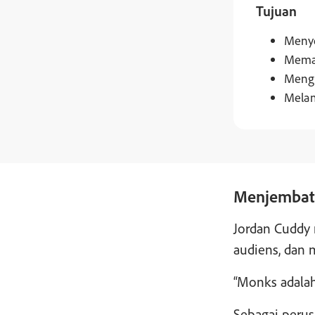
Tujuan
Menye
Meman
Mengh
Melam
Menjembata
Jordan Cuddy 
audiens, dan 
“Monks adalah
Sebagai perus