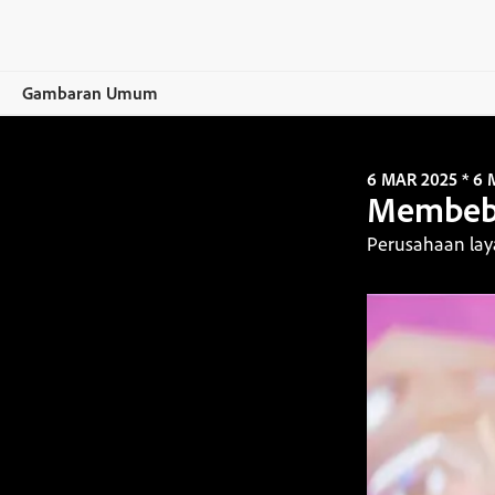
Gambaran Umum
Selengkapnya
6 MAR 2025 * 6
Membebas
K-12
Perusahaan lay
Pendidikan Tinggi
Sumber Daya
Minta konsultasi