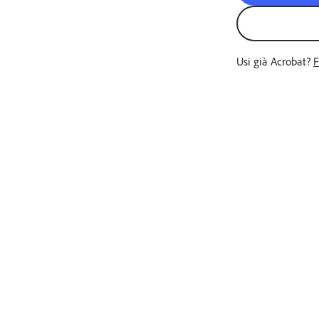
Prova gratis
Acquista ora
Usi già Acrobat?
F