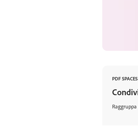
PDF SPACES
Condivi
Raggruppa P