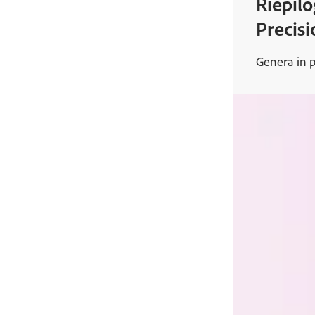
Riepilo
Precisi
Genera in p