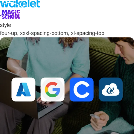
style
four-up, xxxl-spacing-bottom, xl-spacing-top