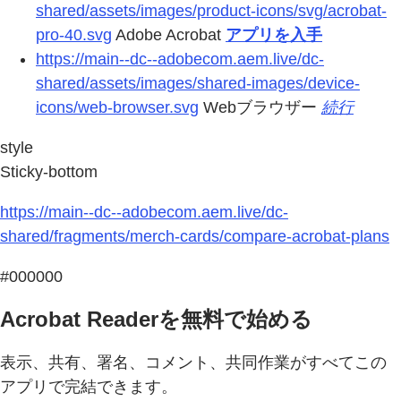
shared/assets/images/product-icons/svg/acrobat-
pro-40.svg
Adobe Acrobat
アプリを入手
https://main--dc--adobecom.aem.live/dc-
shared/assets/images/shared-images/device-
icons/web-browser.svg
Webブラウザー
続行
style
Sticky-bottom
https://main--dc--adobecom.aem.live/dc-
shared/fragments/merch-cards/compare-acrobat-plans
#000000
Acrobat Readerを無料で始める
表示、共有、署名、コメント、共同作業がすべてこの
アプリで完結できます。