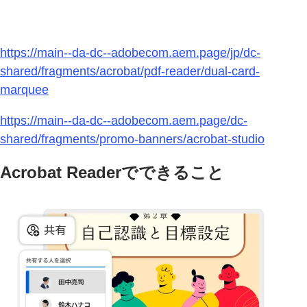
https://main--da-dc--adobecom.aem.page/jp/dc-
shared/fragments/acrobat/pdf-reader/dual-card-
marquee
https://main--da-dc--adobecom.aem.page/dc-
shared/fragments/promo-banners/acrobat-studio
Acrobat Readerでできること