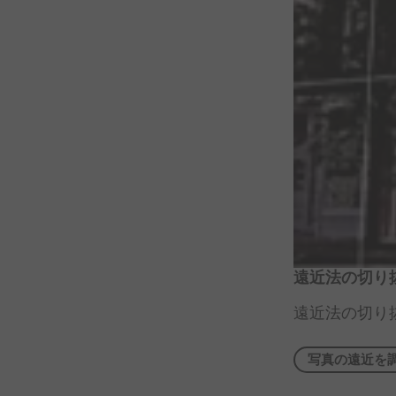
遠近法の
切り
遠近法の
切り
写真の
遠近を