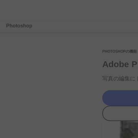
Photoshop
概要
PHOTOSHOPの
機能
機能
Adobe 
モバイル
写真の
編集に
プランを
比較する
無料体験の
詳細
購入する