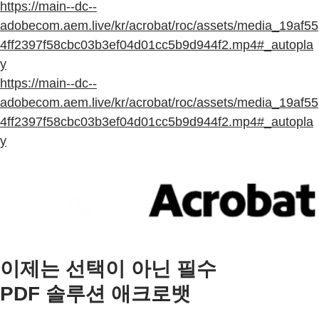
https://main--dc--
adobecom.aem.live/kr/acrobat/roc/assets/media_19af55
4ff2397f58cbc03b3ef04d01cc5b9d944f2.mp4
#_autopla
y
https://main--dc--
adobecom.aem.live/kr/acrobat/roc/assets/media_19af55
4ff2397f58cbc03b3ef04d01cc5b9d944f2.mp4
#_autopla
y
이제는 선택이 아닌 필수
PDF 솔루션 애크로뱃