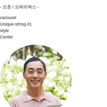
- 모춘 / 모베러웍스 -
carousel
Unique-string-01
style
Center