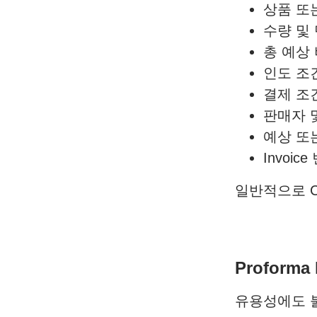
상품 또
수량 및 
총 예상 비
인도 조건(
결제 조건
판매자 
예상 또
Invoic
일반적으로 Co
Proform
유용성에도 불