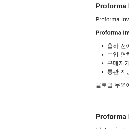
Proform
Proform
Proforma 
출하 전
수입 면허
구매자가
통관 지
글로벌 무역에
Proform