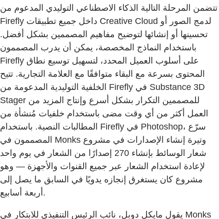
تتضمن المرحلة التالية الذكاء الاصطناعي التوليدي المدعوم من
Firefly داخل جميع تطبيقات Creative Cloud لدمج الصور أو
تحسينها أو إنشائها لتوضيح مفاهيم المصممين بشكل أفضل.
باستخدام النماذج المخصصة، يمكن أن يدرب المصممون
Firefly على أسلوب العميل المحدد، لتسهيل توسيع نطاق
المحتوى بسرعة مع البقاء متوافقًا مع العلامة التجارية. تتيح
الخلفية التوليدية المدعومة من Firefly في Substance 3D
Stager للمصممين التكرار بشكل أسرع وإنتاج المزيد من
العمل أكثر من أي وقت مضى باستخدام خلفيات مُنشأة من
المطالبات النصية. باستخدام Firefly في Photoshop، سرّع
المصممون في Monks وتيرة إنشاء الإصدارات في مشروع
شعار الوسائط بإنشاء 270 إصدارًا من الشعار في يوم واحد
لإعادة استخدام الشعار عبر جميع القنوات والأجهزة — وهو
مشروع كان يستغرق إنجازه يدويًا في السابق ما يصل إلى
أربعة أسابيع.
يقول مايكل دوبل، نائب الرئيس التنفيذي للابتكار في Monks