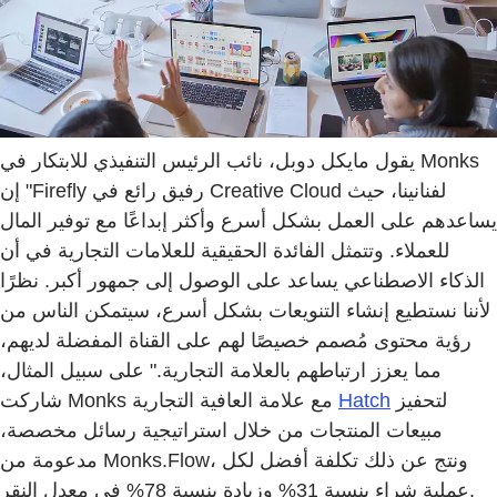
يقول مايكل دوبل، نائب الرئيس التنفيذي للابتكار في Monks
إن "Firefly رفيق رائع في Creative Cloud لفنانينا، حيث
يساعدهم على العمل بشكل أسرع وأكثر إبداعًا مع توفير المال
للعملاء. وتتمثل الفائدة الحقيقية للعلامات التجارية في أن
الذكاء الاصطناعي يساعد على الوصول إلى جمهور أكبر. نظرًا
لأننا نستطيع إنشاء التنويعات بشكل أسرع، سيتمكن الناس من
رؤية محتوى مُصمم خصيصًا لهم على القناة المفضلة لديهم،
مما يعزز ارتباطهم بالعلامة التجارية." على سبيل المثال،
لتحفيز
Hatch
شاركت Monks مع علامة العافية التجارية
مبيعات المنتجات من خلال استراتيجية رسائل مخصصة،
مدعومة من Monks.Flow، ونتج عن ذلك تكلفة أفضل لكل
عملية شراء بنسبة 31% وزيادة بنسبة 78% في معدل النقر.