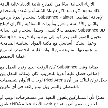
الأزياء الجذابة. بدءًا من النماذج ثلاثية الأبعاد عالية الدقة
المُنشأة والمُعدة باستخدام Maya وZbrush وCinema 4D،
استخدم أندريا برنامج Substance Painter لإضافة التفاصيل
والبُنى والأقمشة والغرز وتأثيرات الشفافية والألوان لإنتاج
تصميمات لا تُنسى. وبينما استخدم في البداية Substance 3D
Sampler لتحويل الصور الفوتوغرافية إلى بنية ومواد فريدة،
وعمِل بشكل أساسي مع مكتبة المواد الشاملة المدمجة
ومجموعتها المتنوعة من المواد القابلة للتخصيص لتسريع
عملية التصميم.
كان الوقت الذي وفره العمل مع Substance بمثابة وقت
إضافي حصل عليه أندريا للتجريب. كان بإمكانه التنقل بين
لوحات الألوان لتصميمات Pixel Arena خلال ثوانٍ للتأكد من أن
القمصان والسراويل تبدو رائعة في أي تكوين.
نظرًا لأن المشاركين يلعبون اللعبة عبر مستعرضات الويب أو
تطبيق NBA للجوال، صمم أندريا نماذج ثلاثية الأبعاد فعالة