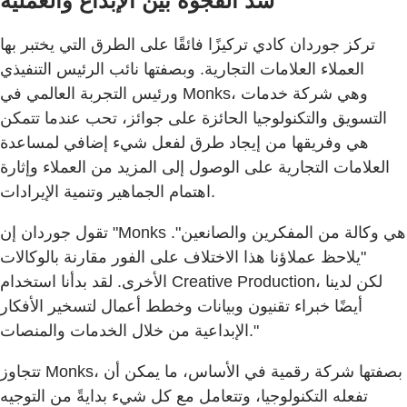
سد الفجوة بين الإبداع والعملية
تركز جوردان كادي تركيزًا فائقًا على الطرق التي يختبر بها
العملاء العلامات التجارية. وبصفتها نائب الرئيس التنفيذي
ورئيس التجربة العالمي في Monks، وهي شركة خدمات
التسويق والتكنولوجيا الحائزة على جوائز، تحب عندما تتمكن
هي وفريقها من إيجاد طرق لفعل شيء إضافي لمساعدة
العلامات التجارية على الوصول إلى المزيد من العملاء وإثارة
اهتمام الجماهير وتنمية الإيرادات.
تقول جوردان إن "Monks هي وكالة من المفكرين والصانعين".
"يلاحظ عملاؤنا هذا الاختلاف على الفور مقارنة بالوكالات
الأخرى. لقد بدأنا استخدام Creative Production، لكن لدينا
أيضًا خبراء تقنيون وبيانات وخطط أعمال لتسخير الأفكار
الإبداعية من خلال الخدمات والمنصات."
تتجاوز Monks، بصفتها شركة رقمية في الأساس، ما يمكن أن
تفعله التكنولوجيا، وتتعامل مع كل شيء بدايةً من التوجيه