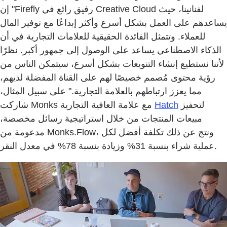
إن "Firefly رفيق رائع في Creative Cloud لفنانينا، حيث
يساعدهم على العمل بشكل أسرع وأكثر إبداعًا مع توفير المال
للعملاء. وتتمثل الفائدة الحقيقية للعلامات التجارية في أن
الذكاء الاصطناعي يساعد على الوصول إلى جمهور أكبر. نظرًا
لأننا نستطيع إنشاء التنويعات بشكل أسرع، سيتمكن الناس من
رؤية محتوى مُصمم خصيصًا لهم على القناة المفضلة لديهم،
مما يعزز ارتباطهم بالعلامة التجارية." على سبيل المثال،
لتحفيز
Hatch
شاركت Monks مع علامة العافية التجارية
مبيعات المنتجات من خلال استراتيجية رسائل مخصصة،
مدعومة من Monks.Flow، ونتج عن ذلك تكلفة أفضل لكل
عملية شراء بنسبة 31% وزيادة بنسبة 78% في معدل النقر.