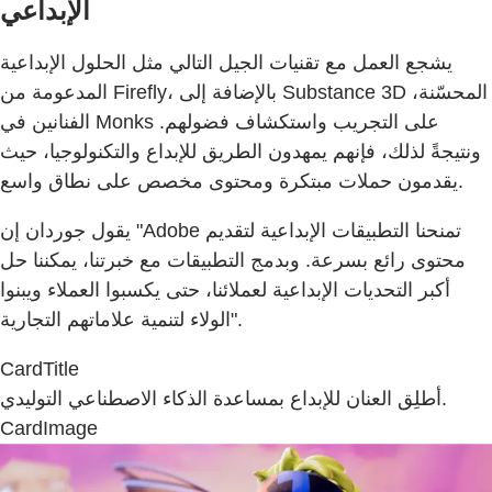
الإبداعي
يشجع العمل مع تقنيات الجيل التالي مثل الحلول الإبداعية
المدعومة من Firefly، بالإضافة إلى Substance 3D المحسّنة،
الفنانين في Monks على التجريب واستكشاف فضولهم.
ونتيجةً لذلك، فإنهم يمهدون الطريق للإبداع والتكنولوجيا، حيث
يقدمون حملات مبتكرة ومحتوى مخصص على نطاق واسع.
يقول جوردان إن "Adobe تمنحنا التطبيقات الإبداعية لتقديم
محتوى رائع بسرعة. وبدمج التطبيقات مع خبرتنا، يمكننا حل
أكبر التحديات الإبداعية لعملائنا، حتى يكسبوا العملاء ويبنوا
الولاء لتنمية علاماتهم التجارية".
CardTitle
أطلِق العنان للإبداع بمساعدة الذكاء الاصطناعي التوليدي.
CardImage