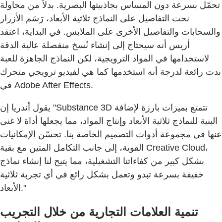
تحمّل بسرعة دون المساس بجاذبيتها البصرية. بدلاً من محاولة
نحت التفاصيل على النماذج ثلاثية الأبعاد، رَسَم الأزرار
والسحابات والتفاصيل الأخرى على الملابس. في البداية، اعتقد
أريس أنه سيحتاج إلى إنشاء نُسخ منفصلة عالية الدقة
لاستخدامها في المواد الترويجية، لكن النماذج الجاهزة للعبة
بدت رائعة لدرجة أنه استخدمها كما هي لفيديو ترويجي متحرك
في Adobe After Effects.
يقول أندريا إن "Substance 3D تتمتع بميزات بارزة لإضافة
البنية للنماذج ثلاثية الأبعاد وإنتاج المواد، مما يجعلها أداة لا غنى
عنها في مجموعة أدوات التصميم الخاصة بنا. تحسّن الإمكانيات
القوية، إلى جانب التكامل المتين مع بقية Creative Cloud،
بشكل كبير من كفاءاتنا التشغيلية، مما يتيح لنا إنشاء نماذج
خفيفة بسرعة تبدو وتعمل بشكل رائع في أي تجربة ثلاثية
الأبعاد."
تنمية العلامات التجارية من خلال التجريب