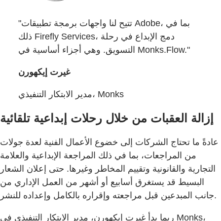
"تتيح لنا واجهات برمجة تطبيقات Adobe، بما في
ذلك Firefly Services، دمج الإبداع في رحلة
التسويق. وهي أجزاء أساسية في Monks.Flow."
غيرت إيكهورن
مدير الابتكار التنفيذي، Monks
إزالة العقبات من خلال رحلات إبداعية تلقائية
عادةً ما تحتاج الشركات إلى خضوع الأعمال الفنية لعدة جولات
من المراجعات، بما في ذلك المراجعة الإبداعية والعلامة
التجارية والقانونية وتقييم المخاطر وغيرها. حتى إعلان الشعار
البسيط قد يستغرق أسابيع أو أشهر من العمل الإداري من
جانب المبدعين قبل مراجعته وإقراره بالكامل وإعداده للنشر.
ربما بدأ غيرت إيكهورن، مدير الابتكار التنفيذي في Monks،