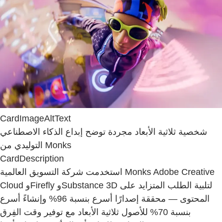
CardImageAltText
شخصية ثلاثية الأبعاد مجردة توضح إبداع الذكاء الاصطناعي
التوليدي من Monks
CardDescription
استخدمت شركة التسويق العالمية Monks Adobe Creative
Cloud وFirefly وSubstance 3D لتلبية الطلب المتزايد على
المحتوى — محققة إصدارًا أسرع بنسبة 96% وإنشاءً أسرع
بنسبة 70% للأصول ثلاثية الأبعاد مع توفير وقت الفِرق