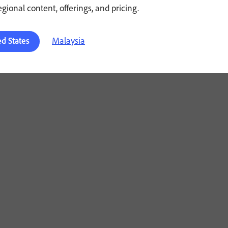
regional content, offerings, and pricing.
Malaysia
ed States