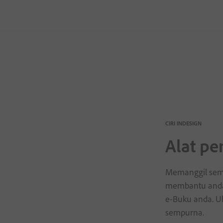
CIRI INDESIGN
Alat pe
Memanggil semu
membantu anda
e-Buku anda. U
sempurna.