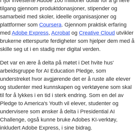
I fjor investerte Adobe 100 millioner dollar for å gi flere
tilgang gjennom produktdonasjoner, stipender og
samarbeid med skoler, ideelle organisasjoner og
plattformer som
Coursera
. Gjennom praktisk erfaring
med
Adobe Express
,
Acrobat
og
Creative Cloud
utvikler
brukerne etterspurte ferdigheter som hjelper dem med å
skille seg ut i en stadig mer digital verden.
Det var en ære å delta på møtet i Det hvite hus'
arbeidsgruppe for AI Education Pledge, som
understreket hvor avgjørende det er å ruste alle elever
og studenter med kunnskapen og verktøyene som skal
til for å lykkes i en tid i sterk endring. Som en del av
Pledge to America's Youth vil elever, studenter og
undervisere som ønsker å delta i Presidential AI
Challenge, også kunne bruke Adobes KI-verktøy,
inkludert Adobe Express, i sine bidrag.