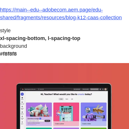
https://main--edu--adobecom.aem.page/edu-
shared/fragments/resources/blog-k12-caas-collection
style
xl-spacing-bottom, l-spacing-top
background
#f8f8f8