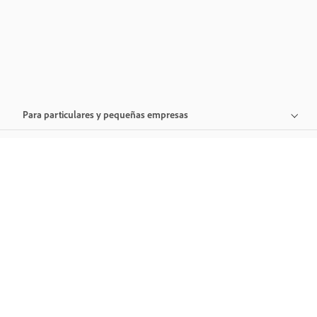
Para particulares y pequeñas empresas
Para medianas y grandes empresas
Para organizaciones
Asistencia técnica
Adobe
Productos destacados
Cambiar región geográfica