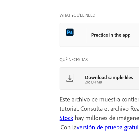
WHAT YOU’LL NEED
Practice in the app
QUÉ NECESITAS
Download sample files
ZIP, 1,41 MB
Este archivo de muestra contie
tutorial. Consulta el archivo R
Stock
hay millones de imágenes
Con la
versión de prueba gratu