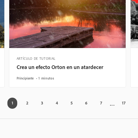
ARTÍCULO DE TUTORIAL
Crea un efecto Orton en un atardecer
Principiante
1 minutos
1
2
3
4
5
6
7
17