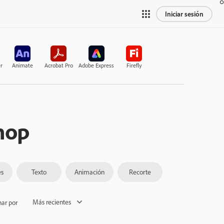
Iniciar sesión
r
Animate
Acrobat Pro
Adobe Express
Firefly
hop
s
Texto
Animación
Recorte
Más recientes
ar por