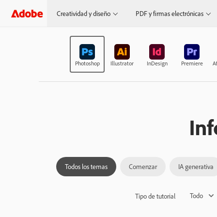
Creatividad y diseño
PDF y firmas electrónicas
Photoshop
Illustrator
InDesign
Premiere
Af
In
Todos los temas
Comenzar
IA generativa
Todo
Tipo de tutorial