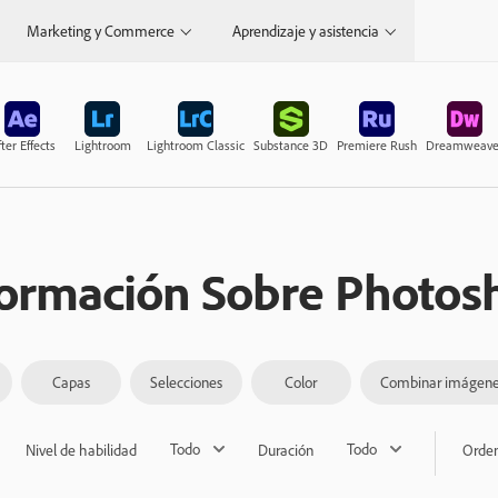
Marketing y Commerce
Aprendizaje y asistencia
ter Effects
Lightroom
Lightroom Classic
Substance 3D
Premiere Rush
Dreamweave
formación Sobre Photos
Capas
Selecciones
Color
Combinar imágene
Todo
Todo
Nivel de habilidad
Duración
Orden