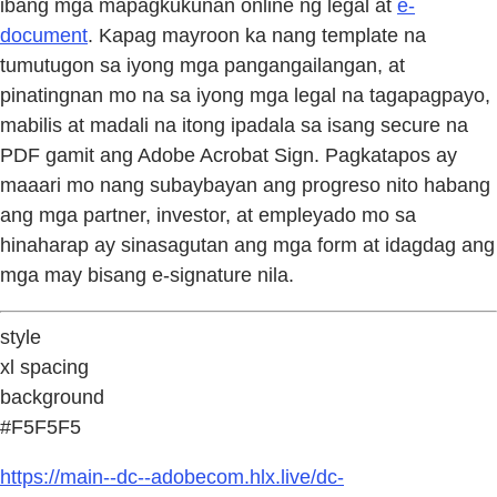
ibang mga mapagkukunan online ng legal at
e-
document
. Kapag mayroon ka nang template na
tumutugon sa iyong mga pangangailangan, at
pinatingnan mo na sa iyong mga legal na tagapagpayo,
mabilis at madali na itong ipadala sa isang secure na
PDF gamit ang Adobe Acrobat Sign. Pagkatapos ay
maaari mo nang subaybayan ang progreso nito habang
ang mga partner, investor, at empleyado mo sa
hinaharap ay sinasagutan ang mga form at idagdag ang
mga may bisang e-signature nila.
style
xl spacing
background
#F5F5F5
https://main--dc--adobecom.hlx.live/dc-