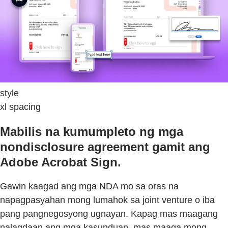
style
xl spacing
Mabilis na kumumpleto ng mga
nondisclosure agreement gamit ang
Adobe Acrobat Sign.
Gawin kaagad ang mga NDA mo sa oras na
napagpasyahan mong lumahok sa joint venture o iba
pang pangnegosyong ugnayan. Kapag mas maagang
nalagdaan ang mga kasunduan, mas maaga mong