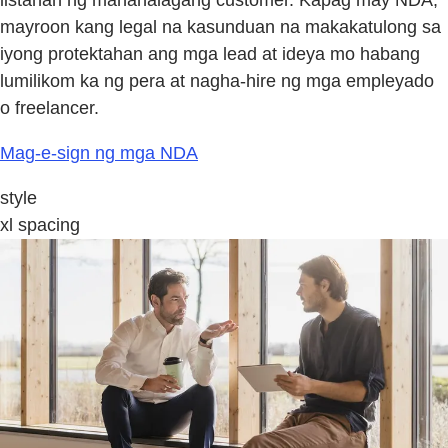
listahan ng mahahalagang customer. Kapag may NDA,
mayroon kang legal na kasunduan na makakatulong sa
iyong protektahan ang mga lead at ideya mo habang
lumilikom ka ng pera at nagha-hire ng mga empleyado
o freelancer.
Mag-e-sign ng mga NDA
style
xl spacing