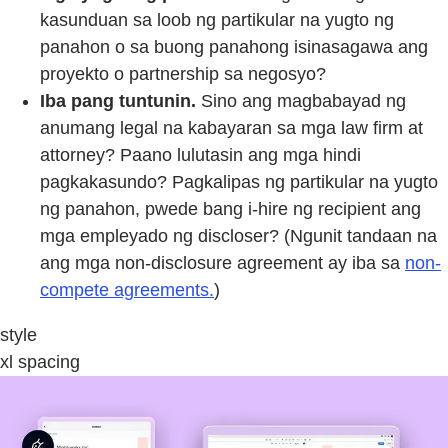
kasunduan sa loob ng partikular na yugto ng
panahon o sa buong panahong isinasagawa ang
proyekto o partnership sa negosyo?
Iba pang tuntunin.
Sino ang magbabayad ng
anumang legal na kabayaran sa mga law firm at
attorney? Paano lulutasin ang mga hindi
pagkakasundo? Pagkalipas ng partikular na yugto
ng panahon, pwede bang i-hire ng recipient ang
mga empleyado ng discloser? (Ngunit tandaan na
ang mga non-disclosure agreement ay iba sa
non-
compete agreements.
)
style
xl spacing