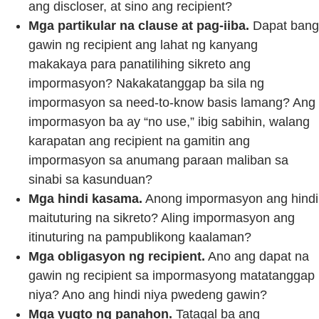
ang discloser, at sino ang recipient?
Mga partikular na clause at pag-iiba.
Dapat bang
gawin ng recipient ang lahat ng kanyang
makakaya para panatilihing sikreto ang
impormasyon? Nakakatanggap ba sila ng
impormasyon sa need-to-know basis lamang? Ang
impormasyon ba ay “no use,” ibig sabihin, walang
karapatan ang recipient na gamitin ang
impormasyon sa anumang paraan maliban sa
sinabi sa kasunduan?
Mga hindi kasama.
Anong impormasyon ang hindi
maituturing na sikreto? Aling impormasyon ang
itinuturing na pampublikong kaalaman?
Mga obligasyon ng recipient.
Ano ang dapat na
gawin ng recipient sa impormasyong matatanggap
niya? Ano ang hindi niya pwedeng gawin?
Mga yugto ng panahon.
Tatagal ba ang