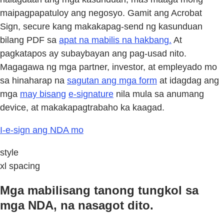
maipagpapatuloy ang negosyo. Gamit ang Acrobat
Sign, secure kang makakapag-send ng kasunduan
bilang PDF sa
apat na mabilis na hakbang.
At
pagkatapos ay subaybayan ang pag-usad nito.
Magagawa ng mga partner, investor, at empleyado mo
sa hinaharap na
sagutan ang mga form
at idagdag ang
mga
may bisang
e-signature
nila mula sa anumang
device, at makakapagtrabaho ka kaagad.
I-e-sign ang NDA mo
style
xl spacing
Mga mabilisang tanong tungkol sa
mga NDA, na nasagot dito.