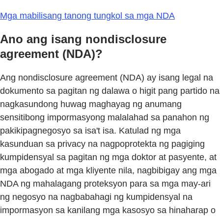
Mga mabilisang tanong tungkol sa mga NDA
Ano ang isang nondisclosure
agreement (NDA)?
Ang nondisclosure agreement (NDA) ay isang legal na
dokumento sa pagitan ng dalawa o higit pang partido na
nagkasundong huwag maghayag ng anumang
sensitibong impormasyong malalahad sa panahon ng
pakikipagnegosyo sa isa't isa. Katulad ng mga
kasunduan sa privacy na nagpoprotekta ng pagiging
kumpidensyal sa pagitan ng mga doktor at pasyente, at
mga abogado at mga kliyente nila, nagbibigay ang mga
NDA ng mahalagang proteksyon para sa mga may-ari
ng negosyo na nagbabahagi ng kumpidensyal na
impormasyon sa kanilang mga kasosyo sa hinaharap o