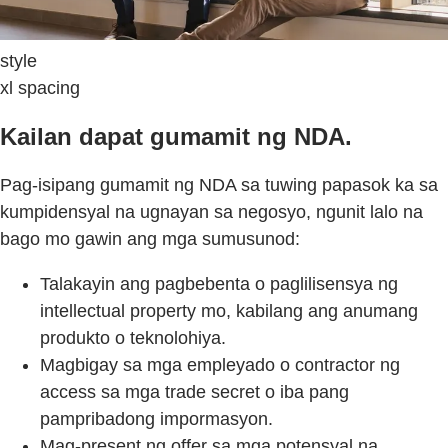
style
xl spacing
Kailan dapat gumamit ng NDA.
Pag-isipang gumamit ng NDA sa tuwing papasok ka sa
kumpidensyal na ugnayan sa negosyo, ngunit lalo na
bago mo gawin ang mga sumusunod:
Talakayin ang pagbebenta o paglilisensya ng
intellectual property mo, kabilang ang anumang
produkto o teknolohiya.
Magbigay sa mga empleyado o contractor ng
access sa mga trade secret o iba pang
pampribadong impormasyon.
Mag-present ng offer sa mga potensyal na