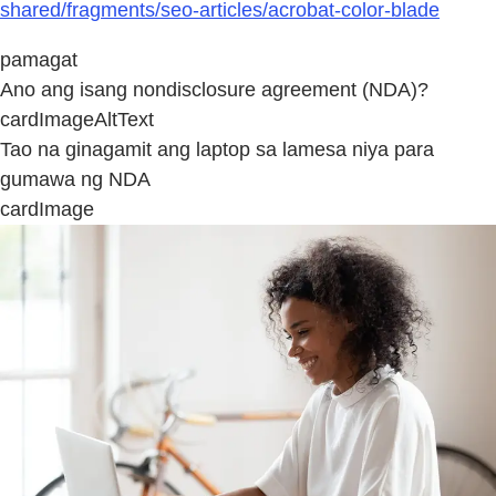
shared/fragments/seo-articles/acrobat-color-blade
pamagat
Ano ang isang nondisclosure agreement (NDA)?
cardImageAltText
Tao na ginagamit ang laptop sa lamesa niya para
gumawa ng NDA
cardImage