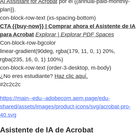
AI Assistant for Acrobat
por el {{annual-paid-monthly-
plan}}.
con-block-row-text (xs-spacing-bottom)
CTA {{buy-now}} | Comprar ahora el Asistente de IA
para Acrobat
Explorar | Explorar PDF Spaces
Con-block-row-bgcolor
linear-gradient(90deg, rgba(179, 11, 0, 1) 20%,
rgba(235, 16, 0, 1) 100%)
con-block-row-text (order-3-desktop, m-body)
¿No eres estudiante?
Haz clic aquí.
#2c2c2c
https://main--edu--adobecom.aem.page/edu-
shared/assets/images/product-icons/svg/acrobat-pro-
40.svg
Asistente de IA de Acrobat